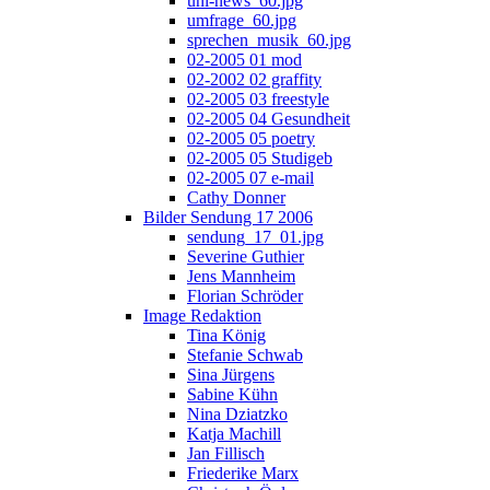
uni-news_60.jpg
umfrage_60.jpg
sprechen_musik_60.jpg
02-2005 01 mod
02-2002 02 graffity
02-2005 03 freestyle
02-2005 04 Gesundheit
02-2005 05 poetry
02-2005 05 Studigeb
02-2005 07 e-mail
Cathy Donner
Bilder Sendung 17 2006
sendung_17_01.jpg
Severine Guthier
Jens Mannheim
Florian Schröder
Image Redaktion
Tina König
Stefanie Schwab
Sina Jürgens
Sabine Kühn
Nina Dziatzko
Katja Machill
Jan Fillisch
Friederike Marx