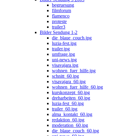
begruesung
filmforum
flamenco
proteste
trailer3
Bilder Sendung 1-2
die_blaue_couch.jpg
luzia-fest.jpg
trailer.jpg
umfrage.jpg
uni-news.jpg
visavajara.jpg
wohnen_fuer_hilfe.jpg
schnitt_60.jpg
visavajara_60.jpg
wohnen_fuer_hilfe_60.jpg
kurskonzept_60.jpg
dreharbeiten_60.jpg
luzia-fest_60.jpg
trailer_60.jpg
alma_kontakt_60.jpg
redaktion_60.jpg
moderation_60.jpg
die_blaue_couch_60.jpg