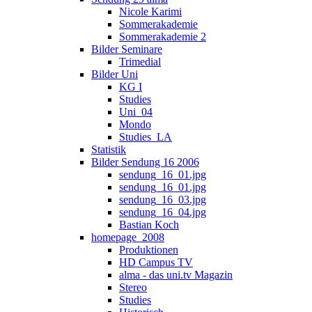
Nicole Karimi
Sommerakademie
Sommerakademie 2
Bilder Seminare
Trimedial
Bilder Uni
KG I
Studies
Uni_04
Mondo
Studies_LA
Statistik
Bilder Sendung 16 2006
sendung_16_01.jpg
sendung_16_01.jpg
sendung_16_03.jpg
sendung_16_04.jpg
Bastian Koch
homepage_2008
Produktionen
HD Campus TV
alma - das uni.tv Magazin
Stereo
Studies