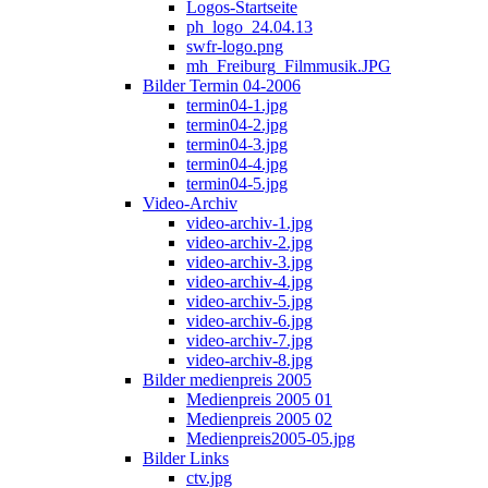
Logos-Startseite
ph_logo_24.04.13
swfr-logo.png
mh_Freiburg_Filmmusik.JPG
Bilder Termin 04-2006
termin04-1.jpg
termin04-2.jpg
termin04-3.jpg
termin04-4.jpg
termin04-5.jpg
Video-Archiv
video-archiv-1.jpg
video-archiv-2.jpg
video-archiv-3.jpg
video-archiv-4.jpg
video-archiv-5.jpg
video-archiv-6.jpg
video-archiv-7.jpg
video-archiv-8.jpg
Bilder medienpreis 2005
Medienpreis 2005 01
Medienpreis 2005 02
Medienpreis2005-05.jpg
Bilder Links
ctv.jpg