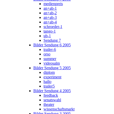
medienpreis
an+ab-1
an+ab-2
an+ab-3
an+ab-4
schroeder-1
tango-1
ub-1
Sendung 7
Bilder Sendung 6 2005
trailer-6
orso
summer
videosalm
Bilder Sendung 5 2005
diplom
experiment
hallo
trailer5
Bilder Sendung 4 2005
feedback
senatswahl
theater
wissenschaftsmarkt
Bilder Sendung 3 2005