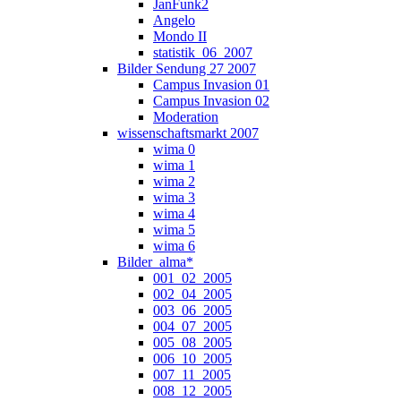
JanFunk2
Angelo
Mondo II
statistik_06_2007
Bilder Sendung 27 2007
Campus Invasion 01
Campus Invasion 02
Moderation
wissenschaftsmarkt 2007
wima 0
wima 1
wima 2
wima 3
wima 4
wima 5
wima 6
Bilder_alma*
001_02_2005
002_04_2005
003_06_2005
004_07_2005
005_08_2005
006_10_2005
007_11_2005
008_12_2005