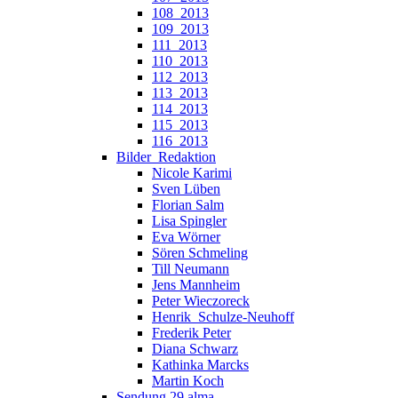
108_2013
109_2013
111_2013
110_2013
112_2013
113_2013
114_2013
115_2013
116_2013
Bilder_Redaktion
Nicole Karimi
Sven Lüben
Florian Salm
Lisa Spingler
Eva Wörner
Sören Schmeling
Till Neumann
Jens Mannheim
Peter Wieczoreck
Henrik_Schulze-Neuhoff
Frederik Peter
Diana Schwarz
Kathinka Marcks
Martin Koch
Sendung 29 alma