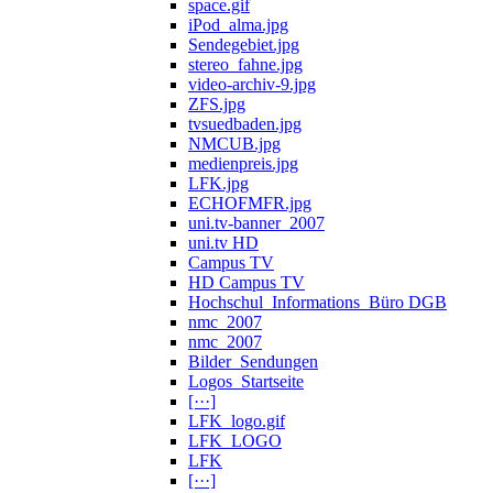
space.gif
iPod_alma.jpg
Sendegebiet.jpg
stereo_fahne.jpg
video-archiv-9.jpg
ZFS.jpg
tvsuedbaden.jpg
NMCUB.jpg
medienpreis.jpg
LFK.jpg
ECHOFMFR.jpg
uni.tv-banner_2007
uni.tv HD
Campus TV
HD Campus TV
Hochschul_Informations_Büro DGB
nmc_2007
nmc_2007
Bilder_Sendungen
Logos_Startseite
[···]
LFK_logo.gif
LFK_LOGO
LFK
[···]