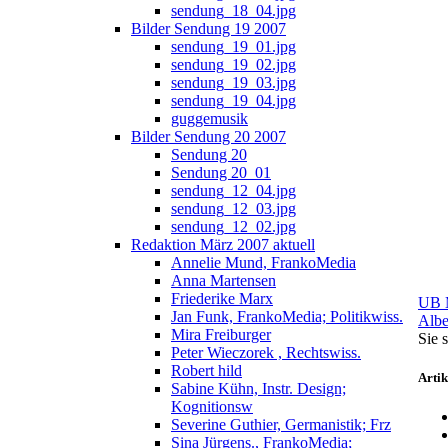
sendung_18_04.jpg
Bilder Sendung 19 2007
sendung_19_01.jpg
sendung_19_02.jpg
sendung_19_03.jpg
sendung_19_04.jpg
guggemusik
Bilder Sendung 20 2007
Sendung 20
Sendung 20_01
sendung_12_04.jpg
sendung_12_03.jpg
sendung_12_02.jpg
Redaktion März 2007 aktuell
Annelie Mund, FrankoMedia
Anna Martensen
Friederike Marx
UB M
Jan Funk, FrankoMedia; Politikwiss.
Albe
Mira Freiburger
Sie s
Peter Wieczorek , Rechtswiss.
Robert hild
Artik
Sabine Kühn, Instr. Design;
Kognitionsw
Severine Guthier, Germanistik; Frz
Sina Jürgens., FrankoMedia;