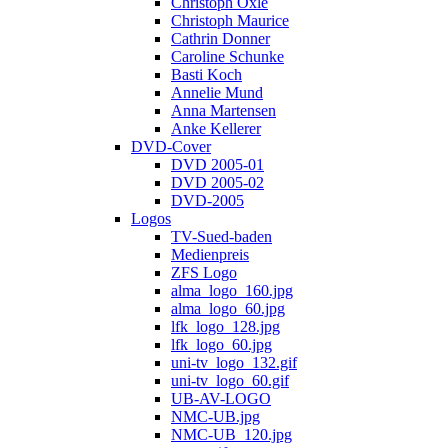
Christoph Öxle
Christoph Maurice
Cathrin Donner
Caroline Schunke
Basti Koch
Annelie Mund
Anna Martensen
Anke Kellerer
DVD-Cover
DVD 2005-01
DVD 2005-02
DVD-2005
Logos
TV-Sued-baden
Medienpreis
ZFS Logo
alma_logo_160.jpg
alma_logo_60.jpg
lfk_logo_128.jpg
lfk_logo_60.jpg
uni-tv_logo_132.gif
uni-tv_logo_60.gif
UB-AV-LOGO
NMC-UB.jpg
NMC-UB_120.jpg