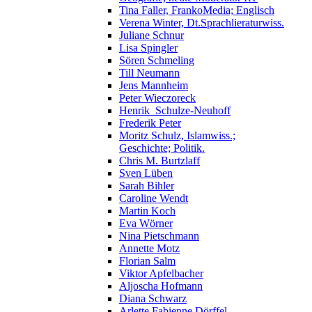
Tina Faller, FrankoMedia; Englisch
Verena Winter, Dt.Sprachlieraturwiss.
Juliane Schnur
Lisa Spingler
Sören Schmeling
Till Neumann
Jens Mannheim
Peter Wieczoreck
Henrik_Schulze-Neuhoff
Frederik Peter
Moritz Schulz, Islamwiss.;
Geschichte; Politik.
Chris M. Burtzlaff
Sven Lüben
Sarah Bihler
Caroline Wendt
Martin Koch
Eva Wörner
Nina Pietschmann
Annette Motz
Florian Salm
Viktor Apfelbacher
Aljoscha Hofmann
Diana Schwarz
Arlette Fabienne Dörffel