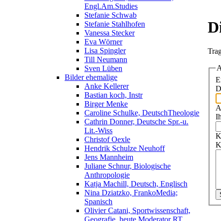
Engl.Am.Studies
Stefanie Schwab
D
Stefanie Stahlhofen
Vanessa Stecker
Eva Wörner
Lisa Spingler
Trag
Till Neumann
A
Sven Lüben
Bilder ehemalige
E
Anke Kellerer
D
Bastian koch, Instr
Birger Menke
A
Caroline Schulke, DeutschTheologie
I
Cathrin Donner, Deutsche Spr.-u.
Lit.-Wiss
K
Christof Oexle
K
Hendrik Schulze Neuhoff
Jens Mannheim
Juliane Schnur, Biologische
Anthropologie
Katja Machill, Deutsch, Englisch
Nina Dziatzko, FrankoMedia;
Spanisch
Olivier Catani, Sportwissenschaft,
Geografie, heute Moderator RT