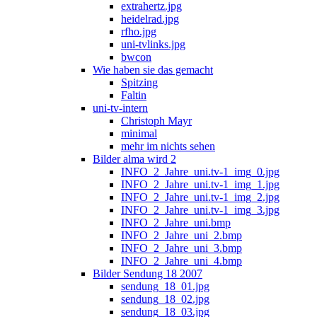
extrahertz.jpg
heidelrad.jpg
rfho.jpg
uni-tvlinks.jpg
bwcon
Wie haben sie das gemacht
Spitzing
Faltin
uni-tv-intern
Christoph Mayr
minimal
mehr im nichts sehen
Bilder alma wird 2
INFO_2_Jahre_uni.tv-1_img_0.jpg
INFO_2_Jahre_uni.tv-1_img_1.jpg
INFO_2_Jahre_uni.tv-1_img_2.jpg
INFO_2_Jahre_uni.tv-1_img_3.jpg
INFO_2_Jahre_uni.bmp
INFO_2_Jahre_uni_2.bmp
INFO_2_Jahre_uni_3.bmp
INFO_2_Jahre_uni_4.bmp
Bilder Sendung 18 2007
sendung_18_01.jpg
sendung_18_02.jpg
sendung_18_03.jpg