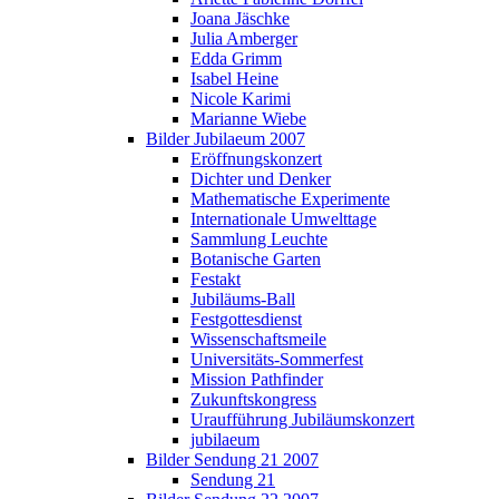
Joana Jäschke
Julia Amberger
Edda Grimm
Isabel Heine
Nicole Karimi
Marianne Wiebe
Bilder Jubilaeum 2007
Eröffnungskonzert
Dichter und Denker
Mathematische Experimente
Internationale Umwelttage
Sammlung Leuchte
Botanische Garten
Festakt
Jubiläums-Ball
Festgottesdienst
Wissenschaftsmeile
Universitäts-Sommerfest
Mission Pathfinder
Zukunftskongress
Uraufführung Jubiläumskonzert
jubilaeum
Bilder Sendung 21 2007
Sendung 21