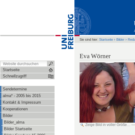
›
›
Sie sind hier:
Startseite
Bilder
Reda
Eva Wörner
Startseite
Schnellzugriff
Sendetermine
alma* - 2005 bis 2015
Kontakt & Impressum
Kooperationen
Bilder
Bilder_alma
Zeige Bild in voller Größe…
Bilder Startseite