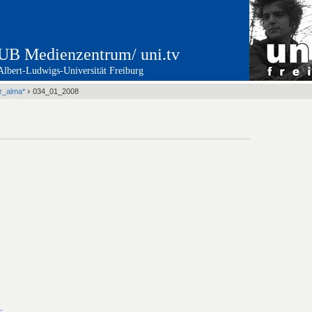
UB Medienzentrum/ uni.tv
Albert-Ludwigs-Universität Freiburg
›
er_alma*
034_01_2008