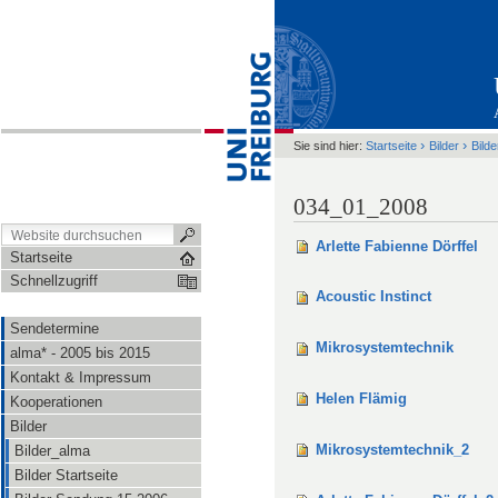
›
›
Sie sind hier:
Startseite
Bilder
Bild
034_01_2008
Arlette Fabienne Dörffel
Startseite
Schnellzugriff
Acoustic Instinct
Sendetermine
Mikrosystemtechnik
alma* - 2005 bis 2015
Kontakt & Impressum
Helen Flämig
Kooperationen
Bilder
Mikrosystemtechnik_2
Bilder_alma
Bilder Startseite