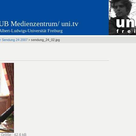
UB Medienzentrum/ uni.tv
Albert-Ludwigs-Universität Freiburg
›
er Sendung 24 2007
sendung_24_02.jpg
—
Größe:
:
42.6 kB