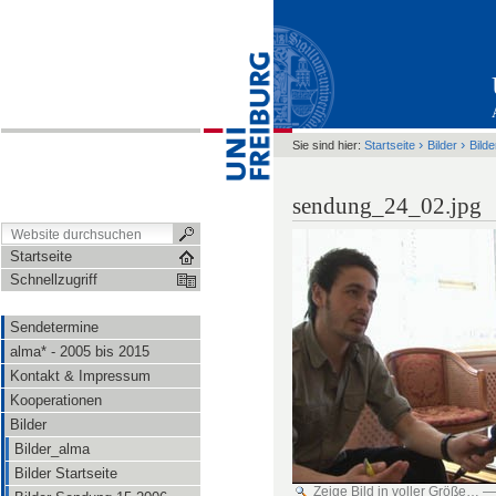
›
›
Sie sind hier:
Startseite
Bilder
Bild
sendung_24_02.jpg
Startseite
Schnellzugriff
Sendetermine
alma* - 2005 bis 2015
Kontakt & Impressum
Kooperationen
Bilder
Bilder_alma
Bilder Startseite
Zeige Bild in voller Größe…