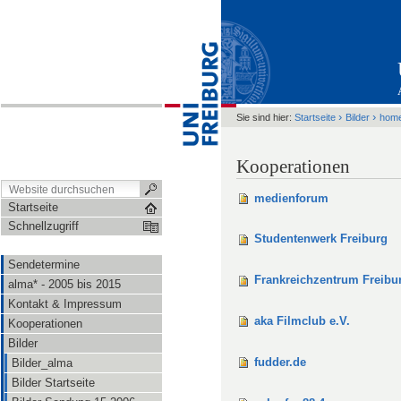
›
›
Sie sind hier:
Startseite
Bilder
hom
Kooperationen
medienforum
Startseite
Schnellzugriff
Studentenwerk Freiburg
Sendetermine
Frankreichzentrum Freibu
alma* - 2005 bis 2015
Kontakt & Impressum
aka Filmclub e.V.
Kooperationen
Bilder
fudder.de
Bilder_alma
Bilder Startseite