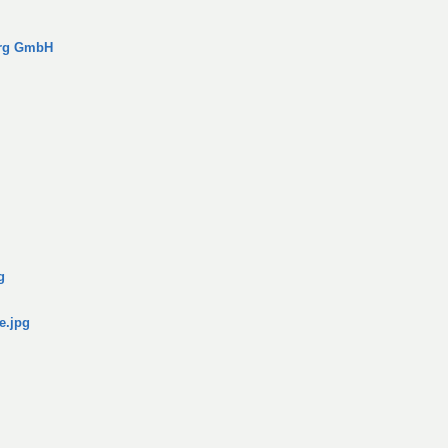
urg GmbH
g
e.jpg