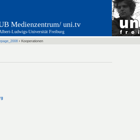
UB Medienzentrum/ uni.tv
Albert-Ludwigs-Universität Freiburg
›
epage_2008
Kooperationen
rg