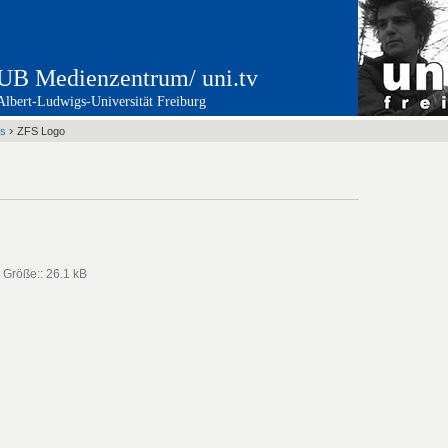
UB Medienzentrum/ uni.tv
Albert-Ludwigs-Universität Freiburg
›
s
ZFS Logo
—
Größe:
:
26.1 kB