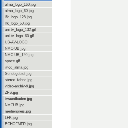
alma_logo_160.jpg
alma_logo_60.jpg
lfk_logo_128.jpg
lfk_logo_60.jpg
uni-tv_logo_132.gif
uni-tv_logo_60.gif
UB-AV-LOGO
NMC-UB.jpg
NMC-UB_120.jpg
space.gif
iPod_alma.jpg
Sendegebiet.jpg
stereo_fahne.jpg
video-archiv-9.jpg
ZFS.jpg
tvsuedbaden.jpg
NMCUB.jpg
medienpreis.jpg
LFK.jpg
ECHOFMFR.jpg