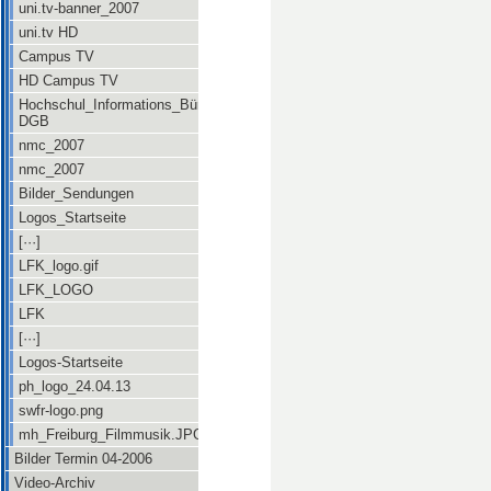
uni.tv-banner_2007
uni.tv HD
Campus TV
HD Campus TV
Hochschul_Informations_Büro
DGB
nmc_2007
nmc_2007
Bilder_Sendungen
Logos_Startseite
[···]
LFK_logo.gif
LFK_LOGO
LFK
[···]
Logos-Startseite
ph_logo_24.04.13
swfr-logo.png
mh_Freiburg_Filmmusik.JPG
Bilder Termin 04-2006
Video-Archiv