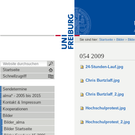
›
›
Sie sind hier:
Startseite
Bilder
Bild
054 2009
24-Stunden-Lauf.jpg
Startseite
Schnellzugriff
Chris Burtzlaff.jpg
Sendetermine
Chris Burtzlaff_2.jpg
alma* - 2005 bis 2015
Kontakt & Impressum
Hochschulprotest.jpg
Kooperationen
Bilder
Hochschulprotest_2.jpg
Bilder_alma
Bilder Startseite