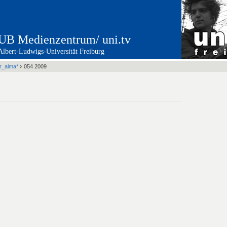
UB Medienzentrum/ uni.tv
Albert-Ludwigs-Universität Freiburg
›
er_alma*
054 2009