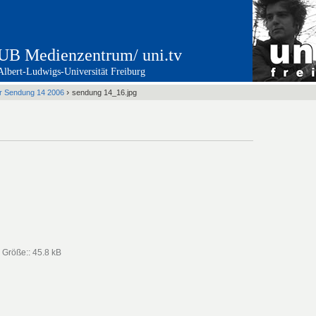
UB Medienzentrum/ uni.tv
Albert-Ludwigs-Universität Freiburg
›
er Sendung 14 2006
sendung 14_16.jpg
—
Größe:
:
45.8 kB