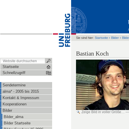
›
›
Sie sind hier:
Startseite
Bilder
Bild
Bastian Koch
Startseite
Schnellzugriff
Sendetermine
alma* - 2005 bis 2015
Kontakt & Impressum
Kooperationen
Bilder
Zeige Bild in voller Größe…
Bilder_alma
Bilder Startseite