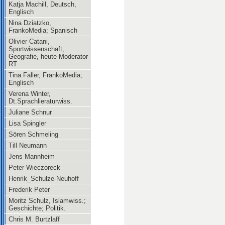
Katja Machill, Deutsch,
Englisch
Nina Dziatzko,
FrankoMedia; Spanisch
Olivier Catani,
Sportwissenschaft,
Geografie, heute Moderator
RT
Tina Faller, FrankoMedia;
Englisch
Verena Winter,
Dt.Sprachlieraturwiss.
Juliane Schnur
Lisa Spingler
Sören Schmeling
Till Neumann
Jens Mannheim
Peter Wieczoreck
Henrik_Schulze-Neuhoff
Frederik Peter
Moritz Schulz, Islamwiss.;
Geschichte; Politik.
Chris M. Burtzlaff