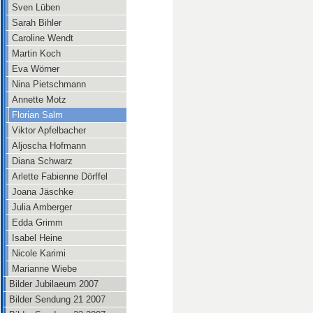
Sven Lüben
Sarah Bihler
Caroline Wendt
Martin Koch
Eva Wörner
Nina Pietschmann
Annette Motz
Florian Salm
Viktor Apfelbacher
Aljoscha Hofmann
Diana Schwarz
Arlette Fabienne Dörffel
Joana Jäschke
Julia Amberger
Edda Grimm
Isabel Heine
Nicole Karimi
Marianne Wiebe
Bilder Jubilaeum 2007
Bilder Sendung 21 2007