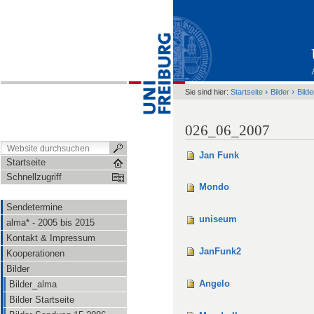
›
›
Sie sind hier:
Startseite
Bilder
Bild
026_06_2007
Jan Funk
Startseite
Schnellzugriff
Mondo
Sendetermine
uniseum
alma* - 2005 bis 2015
Kontakt & Impressum
JanFunk2
Kooperationen
Bilder
Angelo
Bilder_alma
Bilder Startseite