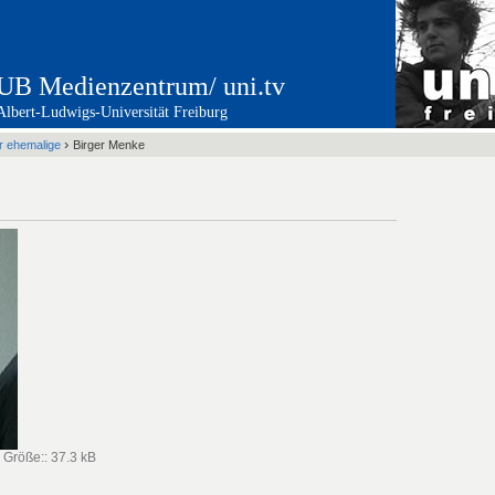
UB Medienzentrum/ uni.tv
Albert-Ludwigs-Universität Freiburg
›
er ehemalige
Birger Menke
—
Größe:
:
37.3 kB