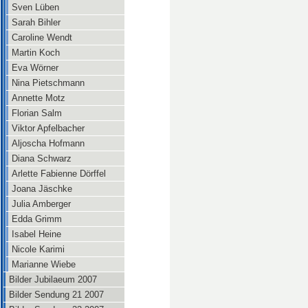
Sven Lüben
Sarah Bihler
Caroline Wendt
Martin Koch
Eva Wörner
Nina Pietschmann
Annette Motz
Florian Salm
Viktor Apfelbacher
Aljoscha Hofmann
Diana Schwarz
Arlette Fabienne Dörffel
Joana Jäschke
Julia Amberger
Edda Grimm
Isabel Heine
Nicole Karimi
Marianne Wiebe
Bilder Jubilaeum 2007
Bilder Sendung 21 2007