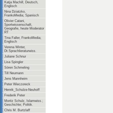
Katja Machill, Deutsch,
Englisch
Nina Dziatzko,
FrankoMedia; Spanisch
Olivier Catani,
Sportwissenschaft,
Geografie, heute Moderator
RT
Tina Faller, FrankoMedia;
Englisch
Verena Winter,
Dt.Sprachlieraturwiss.
Juliane Schnur
Lisa Spingler
Sören Schmeling
Till Neumann
Jens Mannheim
Peter Wieczoreck
Henrik_Schulze-Neuhoff
Frederik Peter
Moritz Schulz, Islamwiss.;
Geschichte; Politik.
Chris M. Burtzlaff