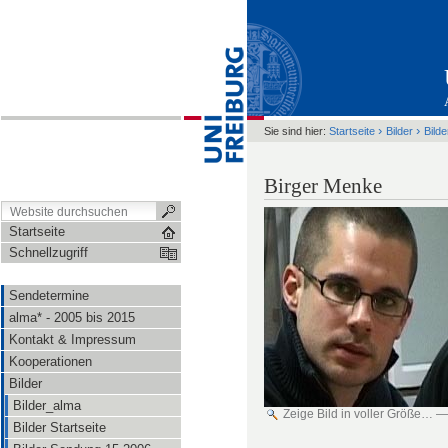
›
›
Sie sind hier:
Startseite
Bilder
Bild
Birger Menke
Startseite
Schnellzugriff
Sendetermine
alma* - 2005 bis 2015
Kontakt & Impressum
Kooperationen
Bilder
Bilder_alma
Zeige Bild in voller Größe…
Bilder Startseite