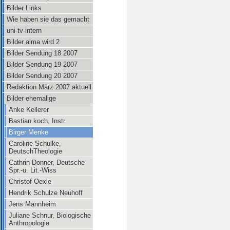
Bilder Links
Wie haben sie das gemacht
uni-tv-intern
Bilder alma wird 2
Bilder Sendung 18 2007
Bilder Sendung 19 2007
Bilder Sendung 20 2007
Redaktion März 2007 aktuell
Bilder ehemalige
Anke Kellerer
Bastian koch, Instr
Birger Menke
Caroline Schulke,
DeutschTheologie
Cathrin Donner, Deutsche
Spr.-u. Lit.-Wiss
Christof Oexle
Hendrik Schulze Neuhoff
Jens Mannheim
Juliane Schnur, Biologische
Anthropologie