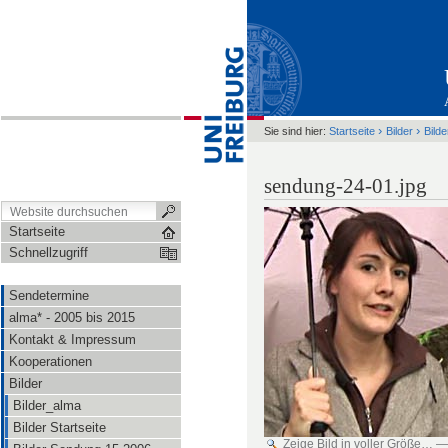
›
›
Sie sind hier:
Startseite
Bilder
Bild
sendung-24-01.jpg
Startseite
Schnellzugriff
Sendetermine
alma* - 2005 bis 2015
Kontakt & Impressum
Kooperationen
Bilder
Bilder_alma
Bilder Startseite
Zeige Bild in voller Größe…