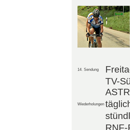
Freit
14. Sendung
TV-Sü
ASTR
täglic
Wiederholungen
stündl
RNF-P