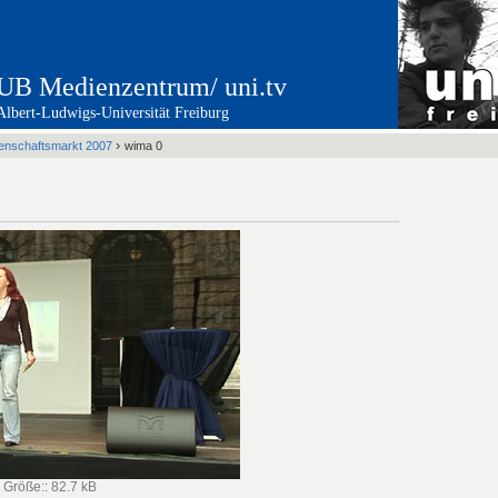
UB Medienzentrum/ uni.tv
Albert-Ludwigs-Universität Freiburg
›
enschaftsmarkt 2007
wima 0
—
Größe:
:
82.7 kB