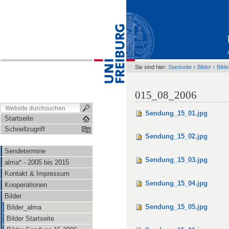
›
›
Sie sind hier:
Startseite
Bilder
Bild
015_08_2006
Sendung_15_01.jpg
Startseite
Schnellzugriff
Sendung_15_02.jpg
Sendetermine
Sendung_15_03.jpg
alma* - 2005 bis 2015
Kontakt & Impressum
Sendung_15_04.jpg
Kooperationen
Bilder
Sendung_15_05.jpg
Bilder_alma
Bilder Startseite