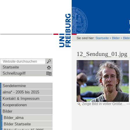
›
›
Sie sind hier:
Startseite
Bilder
Bild
12_Sendung_01.jpg
Startseite
Schnellzugriff
Sendetermine
alma* - 2005 bis 2015
Kontakt & Impressum
Zeige Bild in voller Größe…
Kooperationen
Bilder
Bilder_alma
Bilder Startseite