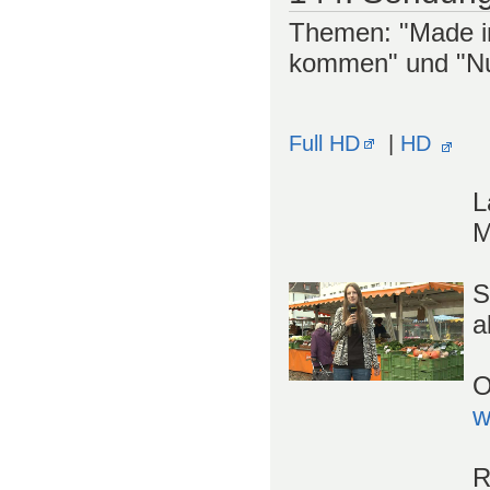
Themen: "Made in
kommen" und "Nur
Full HD
|
HD
L
M
S
a
O
w
R