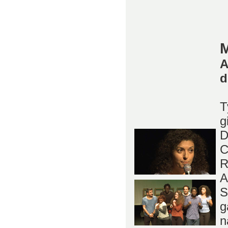
A
d
T
g
D
C
R
A
S
g
n