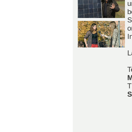
u
b
S
o
I
L
M
T
S