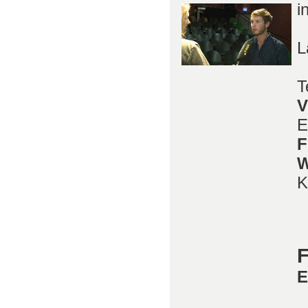
i
L
T
V
E
F
W
K
F
E