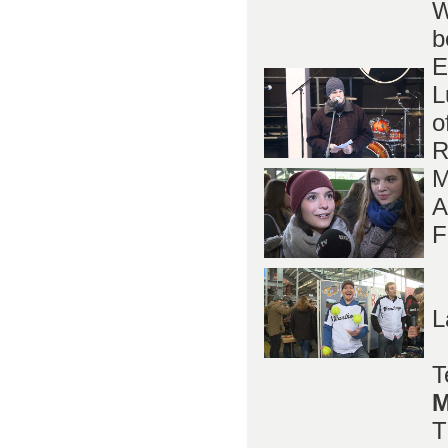
W
b
E
L
o
R
M
A
F
L
M
T