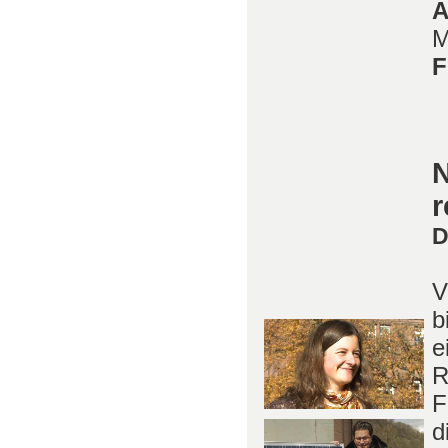
A
M
F
N
r
D
V
b
e
R
F
d